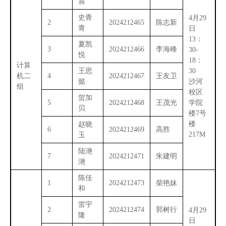
晨
史青
4月29
2
2024212465
陈志新
青
日
13：
夏凯
3
2024212466
李海峰
30-
悦
18：
计算
王思
30
机二
4
2024212467
王友卫
懿
沙河
组
校区
贺加
5
2024212468
王茂光
学院
贝
楼7号
楼
赵晓
6
2024212469
高胜
217M
玉
陆滟
7
2024212471
朱建明
滟
陈佳
1
2024212473
柴艳妹
和
雷宇
2
2024212474
郭树行
4月29
隆
日