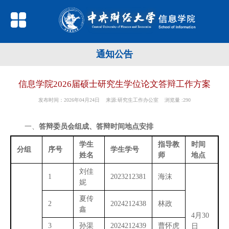
通知公告
信息学院2026届硕士研究生学位论文答辩工作方案
发布时间：2026年04月24日 来源:研究生工作办公室 浏览量 :
290
一、
答辩委员会组成、答辩时间地点
安排
学生
指导教
时间
分组
序号
学生学号
姓名
师
地点
刘佳
1
2023212381
海沫
妮
夏传
2
2024212438
林政
鑫
4月30
3
孙渠
2024212439
曹怀虎
日