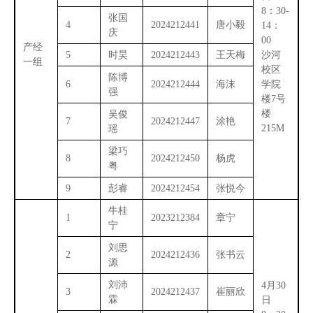
8：30-
张国
4
2024212441
唐小毅
14：
庆
00
产经
5
时昊
2024212443
王天梅
沙河
一组
校区
陈博
6
2024212444
海沫
学院
强
楼7号
楼
吴俊
7
2024212447
涂艳
215M
瑶
梁巧
8
2024212450
杨虎
粤
9
彭睿
2024212454
张悦今
牛桂
1
2023212384
章宁
宁
刘思
2
2024212436
张书云
源
刘沛
4月30
3
2024212437
崔丽欣
霖
日