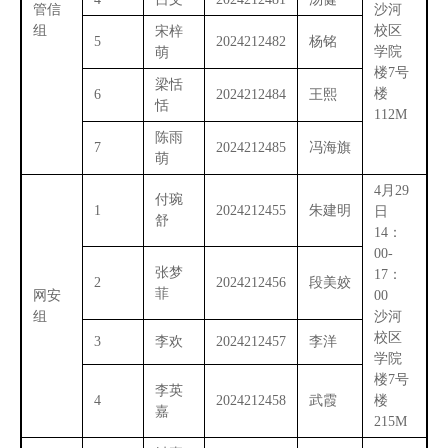
管信
沙河
组
校区
宋梓
5
2024212482
杨铭
学院
萌
楼7号
梁恬
楼
6
2024212484
王熙
恬
112M
陈雨
7
2024212485
冯海旗
萌
4月29
付琬
1
2024212455
朱建明
日
舒
14：
00-
张梦
17：
2
2024212456
段美姣
菲
网安
00
组
沙河
校区
3
李欢
2024212457
李洋
学院
楼7号
李英
4
2024212458
武霞
楼
嘉
215M