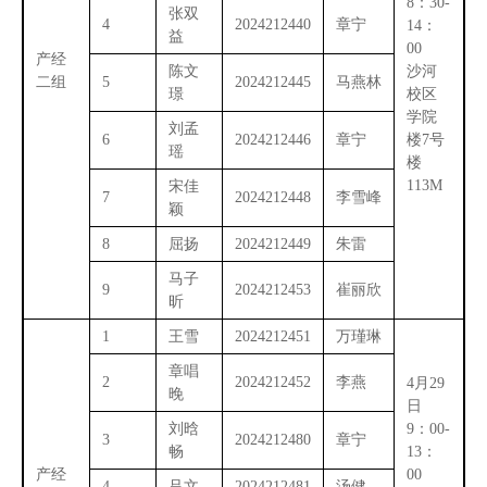
8：30-
张双
4
2024212440
章宁
14：
益
00
产经
陈文
沙河
二组
5
2024212445
马燕林
璟
校区
学院
刘孟
6
2024212446
章宁
楼7号
瑶
楼
113M
宋佳
7
2024212448
李雪峰
颖
8
屈扬
2024212449
朱雷
马子
9
2024212453
崔丽欣
昕
1
王雪
2024212451
万瑾琳
章唱
2
2024212452
李燕
4月29
晚
日
刘晗
9：00-
3
2024212480
章宁
畅
13：
产经
00
4
吕文
2024212481
汤健