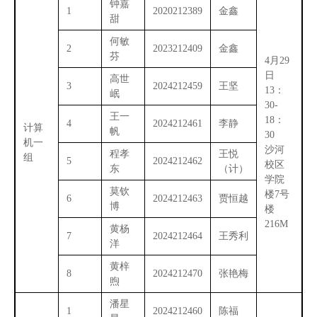
钟嘉
1
2020212389
金鑫
甜
何敏
2
2023212409
金鑫
芬
4月29
日
高世
3
2024212459
王坚
13：
岷
30-
王一
18：
4
2024212461
李静
计算
帆
30
机一
沙河
程孝
王悦
组
5
2024212462
校区
东
（计）
学院
莫钦
楼7号
6
2024212463
贾恒越
博
楼
216M
黄杨
7
2024212464
王秀利
洋
黄梓
8
2024212470
张艳梅
煦
潘星
1
2024212460
陈福