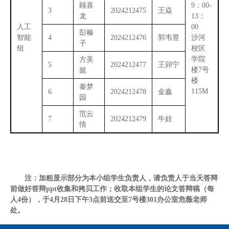
顾喜
9：00-
3
2024212475
王焱
龙
13：
人工
00
彭榛
智能
4
2024212476
郭韦昱
沙河
子
组
校区
学院
方美
5
2024212477
王卯宁
楼7号
懿
楼
秦梦
115M
6
2024212478
金鑫
园
范云
7
2024212479
牛娃
情
注：加粗显示部分为本小组学生负责人，请负责人于当天答辩
前做好答辩
ppt收集和拷贝工作；收取本组学生的论文答辩稿（每
人4份），于4月28日下午3点前送交至7号楼301办公室危薇老师
处。