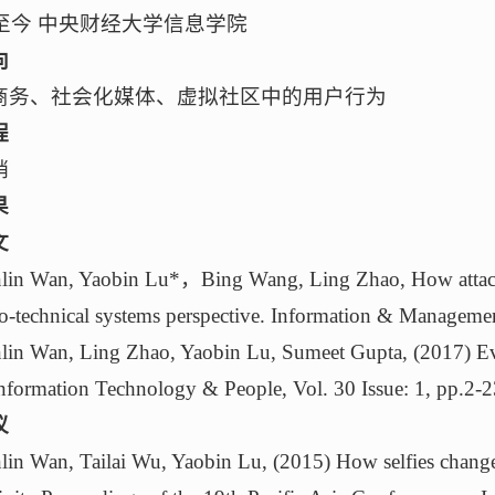
年至今 中央财经大学信息学院
向
商务、社会化媒体、虚拟社区中的用户行为
程
销
果
文
n Wan, Yaobin Lu*，Bing Wang, Ling Zhao, How attachment 
o-technical systems perspective. Information & Manageme
n Wan, Ling Zhao, Yaobin Lu, Sumeet Gupta, (2017) Evalu
Information Technology & People, Vol. 30 Issue: 1, pp.2-
议
n Wan, Tailai Wu, Yaobin Lu, (2015) How selfies change the