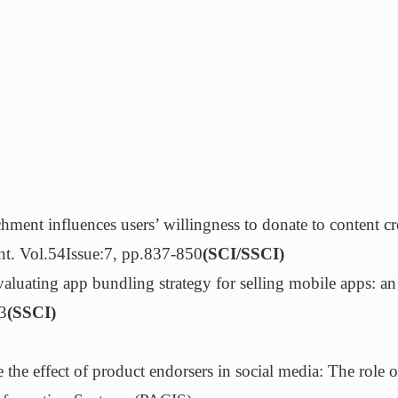
influences users’ willingness to donate to content crea
nt. Vol.54Issue:7, pp.837-850
(SCI/SSCI)
ating app bundling strategy for selling mobile apps: an
23
(SSCI)
 effect of product endorsers in social media: The role of