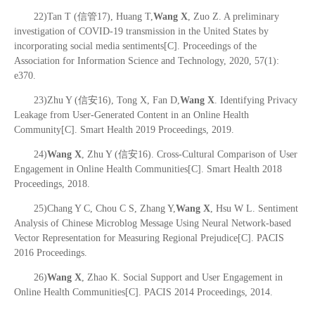
22)Tan T (信管17), Huang T,
Wang X
, Zuo Z. A preliminary
investigation of COVID-19 transmission in the United States by
incorporating social media sentiments[C]. Proceedings of the
Association for Information Science and Technology, 2020, 57(1):
e370.
23)Zhu Y (信安16), Tong X, Fan D,
Wang X
. Identifying Privacy
Leakage from User-Generated Content in an Online Health
Community[C]. Smart Health 2019 Proceedings, 2019.
24)
Wang X
, Zhu Y (信安16). Cross-Cultural Comparison of User
Engagement in Online Health Communities[C]. Smart Health 2018
Proceedings, 2018.
25)Chang Y C, Chou C S, Zhang Y,
Wang X
, Hsu W L. Sentiment
Analysis of Chinese Microblog Message Using Neural Network-based
Vector Representation for Measuring Regional Prejudice[C]. PACIS
2016 Proceedings.
26)
Wang X
, Zhao K. Social Support and User Engagement in
Online Health Communities[C]. PACIS 2014 Proceedings, 2014.