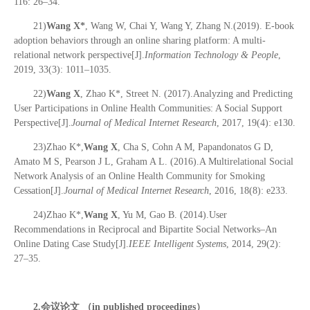
116: 26–34.
21)
Wang X*
, Wang W, Chai Y, Wang Y, Zhang N.(2019). E-book
adoption behaviors through an online sharing platform: A multi-
relational network perspective[J].
Information Technology & People
,
2019, 33(3): 1011–1035.
22)
Wang X
, Zhao K*, Street N. (2017).Analyzing and Predicting
User Participations in Online Health Communities: A Social Support
Perspective[J].
Journal of Medical Internet Research
, 2017, 19(4): e130.
23)Zhao K*,
Wang X
, Cha S, Cohn A M, Papandonatos G D,
Amato M S, Pearson J L, Graham A L. (2016).A Multirelational Social
Network Analysis of an Online Health Community for Smoking
Cessation[J].
Journal of Medical Internet Research
, 2016, 18(8): e233.
24)Zhao K*,
Wang X
, Yu M, Gao B. (2014).User
Recommendations in Reciprocal and Bipartite Social Networks–An
Online Dating Case Study[J].
IEEE Intelligent Systems
, 2014, 29(2):
27–35.
2.会议论文 （in published proceedings）