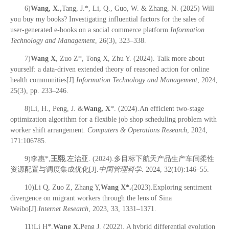
6)
Wang, X.,
Tang, J.*, Li, Q., Guo, W. & Zhang, N. (2025) Will
you buy my books? Investigating influential factors for the sales of
user-generated e-books on a social commerce platform.
Information
Technology and Management
, 26(3), 323–338.
7)
Wang X
, Zuo Z*, Tong X, Zhu Y. (2024). Talk more about
yourself: a data-driven extended theory of reasoned action for online
health communities[J].
Information Technology and Management
, 2024,
25(3), pp. 233–246.
8)Li, H., Peng, J. &
Wang, X
*. (2024).An efficient two-stage
optimization algorithm for a flexible job shop scheduling problem with
worker shift arrangement
. Computers & Operations Research
, 2024,
171:106785.
9)李惠*,
王熙
,左治亚. (2024).多目标下航天产品生产车间柔性
资源配置与调度集成优化[J].
中国管理科学
. 2024, 32(10):146–55.
10)Li Q, Zuo Z, Zhang Y,
Wang X*.
(2023).Exploring sentiment
divergence on migrant workers through the lens of Sina
Weibo[J].
Internet Research
, 2023, 33, 1331–1371.
11)Li H*,
Wang X,
Peng J. (2022). A hybrid differential evolution