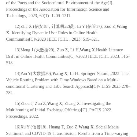
of the Poets and the Sociocultural Environment of the Age[J].
Proceedings of the Association for Information Science and
Technology, 2023, 60(1): 1209–1211.
12)Zhu X (信安18，计算机22硕), Li Y (信管17), Zuo Z,
Wang
X
. Identifying Dynamic User Roles in Online Health
Communities[C]//2023 IEEE ICHI. , 2023: 519–521.
13)Meng J (大数据20), Zuo Z, Li H,
Wang X.
Health Literacy
Drift in Online Health Communities[C] //2023 IEEE ICHI. 2023: 516–
518.
14)Pan Y(大数据20),
Wang X
, Li H. Springer Nature, 2023. The
Vehicle Routing Problem with Time Windows Based on a Multi-
conditional Clustering and Tabu Search Approach[C]// LISS 2023.270–
282.
15)Zhou J, Zuo Z,
Wang X
, Zhang X. Investigating the
Multihoming of Initial Exchange Offerings[C]. PACIS 2022
Proceedings, 2022.
16)Xu Y (信管18), Huang T, Zuo Z,
Wang X
. Social Media
Sentiment and COVID-19 Transmission: Results from a Time-varying