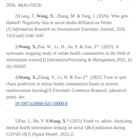
2026, 46(4):e70236
2)Liang, T.,
Wang, X.
, Zhang, M. & Tang, J. (2026). Who gets
blamed? Negativity bias in social media diffusion on Weibo
[J].
Information Research an International Electronic Journal
, 2026,
31(iConf):1146–1161
3)
Wang, X.,
Pan, W., Li, H., Jia, Y. & Zuo, Z*. (2025). A
systematic mapping study of online health communities in the field of
information science[J].
Information
Processing & Management,
2025, 62
(6):104263
4)
Wang, X.,
Zhang, Y., Li, H. & Zuo Z*. (2025) Treat or quit:
churn prediction in online health communities based on inverse
reinforcement learning[J].
Electronic Commerce Research
, (ahead-of-
print). doi:
10.1007/s10660-025-10000-8
.
5)Pan, J., Hu, Y. &
Wang, X.
* (2025) Youth vs. adults: Analyzing
mental health information seeking on social Q&A platforms during
COVID-19[J].
Digital Health
. 2025,11.