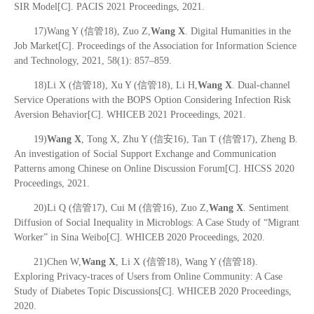
SIR Model[C]. PACIS 2021 Proceedings, 2021.
17)Wang Y (信管18), Zuo Z,
Wang X
. Digital Humanities in the
Job Market[C]. Proceedings of the Association for Information Science
and Technology, 2021, 58(1): 857–859.
18)Li X (信管18), Xu Y (信管18), Li H,
Wang X
. Dual-channel
Service Operations with the BOPS Option Considering Infection Risk
Aversion Behavior[C]. WHICEB 2021 Proceedings, 2021.
19)
Wang X
, Tong X, Zhu Y (信安16), Tan T (信管17), Zheng B.
An investigation of Social Support Exchange and Communication
Patterns among Chinese on Online Discussion Forum[C]. HICSS 2020
Proceedings, 2021.
20)Li Q (信管17), Cui M (信管16), Zuo Z,
Wang X
. Sentiment
Diffusion of Social Inequality in Microblogs: A Case Study of “Migrant
Worker” in Sina Weibo[C]. WHICEB 2020 Proceedings, 2020.
21)Chen W,
Wang X
, Li X (信管18), Wang Y (信管18).
Exploring Privacy-traces of Users from Online Community: A Case
Study of Diabetes Topic Discussions[C]. WHICEB 2020 Proceedings,
2020.