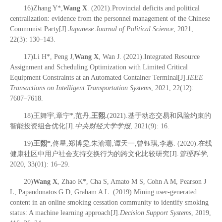
16)Zhang Y*,
Wang X
. (2021).Provincial deficits and political
centralization: evidence from the personnel management of the Chinese
Communist Party[J].
Japanese Journal of Political Science
, 2021,
22(3): 130–143.
17)Li H*, Peng J,
Wang X
, Wan J. (2021).Integrated Resource
Assignment and Scheduling Optimization with Limited Critical
Equipment Constraints at an Automated Container Terminal[J].
IEEE
Transactions on Intelligent Transportation Systems
, 2021, 22(12):
7607–7618.
18)王舞宇,章宁*,范丹,
王熙.
(2021).基于动态交易和风险约束的
智能投资组合优化[J].
中央财经大学学报
, 2021(9): 16.
19)
王熙*
,佟星,郑博雯,朱渝珊,谭天一,曾钰琪,李惠. (2020).在线
健康社区中用户社会支持交换行为的跨文化比较研究[J].
管理科学
,
2020, 33(01): 16–29.
20)
Wang X
, Zhao K*, Cha S, Amato M S, Cohn A M, Pearson J
L, Papandonatos G D, Graham A L. (2019).Mining user-generated
content in an online smoking cessation community to identify smoking
status: A machine learning approach[J].
Decision Support Systems
, 2019,