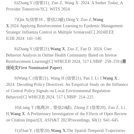
6)Zhang Y (信管21), Zuo Z, Wang X. 2024. A Seeker Today, A
Provider Tomorrow?[C]. WITS 2024.
7)Qin X(信管18，管信22硕),Deng Y, Zuo Z,
Wang
X
.2024.Applying Reinforcement Learning to Epidemic Management:
Strategic Influenza Control in Multiple Scenarios[C] 2024IEEE
ICHI.2024: 141–146.
8)Zhang Y (信管21),
Wang X
, Zuo Z, Fan D. 2024. User
Behavior Analysis in Online Health Community Based on Inverse
Reinforcement Learning[C] WHICEB 2024, 517 LNBIP: 250–259.
(最
佳论文First Nominated Paper)
9)Wang C (信管21), Wang H (信管21), Pan J, Li J,
Wang X
.,
2024. Decoding Policy Directives: An Empirical Study on the Influence
of Central Policy Signals on Local Environmental Regulation
Behavior[C] WHICEB 2024, 517 LNBIP: 214–225.
10)Liang T (电商20，管信24硕), Zhong Z (信管20), Zuo Z, Li
H,
Wang X
. A Preliminary Investigation of the Effects of Open Review
on Citation Impact[J]. ASIS&T 2023Proceedings, 60(1): 641–645.
11)Zhan Y, (信管20),
Wang X.
The Spatial-Temporal Trajectories