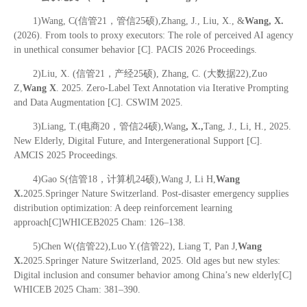
1)Wang, C(信管21，管信25硕),Zhang, J., Liu, X., &
Wang, X.
(2026). From tools to proxy executors: The role of perceived AI agency
in unethical consumer behavior [C]. PACIS 2026 Proceedings.
2)Liu, X. (信管21，产经25硕), Zhang, C. (大数据22),Zuo
Z,
Wang X
. 2025. Zero-Label Text Annotation via Iterative Prompting
and Data Augmentation [C]. CSWIM 2025.
3)Liang, T.(电商20，管信24硕),Wang
, X.,
Tang, J., Li, H., 2025.
New Elderly, Digital Future, and Intergenerational Support [C].
AMCIS 2025 Proceedings.
4)Gao S(信管18，计算机24硕),Wang J, Li H,
Wang
X.
2025.Springer Nature Switzerland. Post-disaster emergency supplies
distribution optimization: A deep reinforcement learning
approach[C]WHICEB2025 Cham: 126–138.
5)Chen W(信管22),Luo Y.(信管22), Liang T, Pan J,
Wang
X.
2025.Springer Nature Switzerland, 2025. Old ages but new styles:
Digital inclusion and consumer behavior among China’s new elderly[C]
WHICEB 2025 Cham: 381–390.