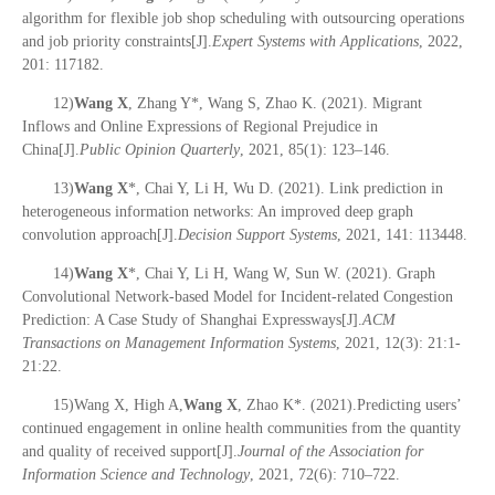
algorithm for flexible job shop scheduling with outsourcing operations
and job priority constraints[J].
Expert Systems with Applications
, 2022,
201: 117182.
12)
Wang X
, Zhang Y*, Wang S, Zhao K. (2021). Migrant
Inflows and Online Expressions of Regional Prejudice in
China[J].
Public Opinion Quarterly
, 2021, 85(1): 123–146.
13)
Wang X
*, Chai Y, Li H, Wu D. (2021). Link prediction in
heterogeneous information networks: An improved deep graph
convolution approach[J].
Decision Support Systems
, 2021, 141: 113448.
14)
Wang X
*, Chai Y, Li H, Wang W, Sun W. (2021). Graph
Convolutional Network-based Model for Incident-related Congestion
Prediction: A Case Study of Shanghai Expressways[J].
ACM
Transactions on Management Information Systems
, 2021, 12(3): 21:1-
21:22.
15)Wang X, High A,
Wang X
, Zhao K*. (2021).Predicting users’
continued engagement in online health communities from the quantity
and quality of received support[J].
Journal of the Association for
Information Science and Technology
, 2021, 72(6): 710–722.